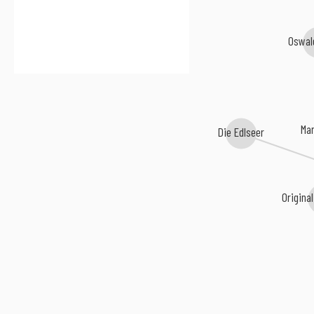
Oswal
Mar
Die Edlseer
Origina