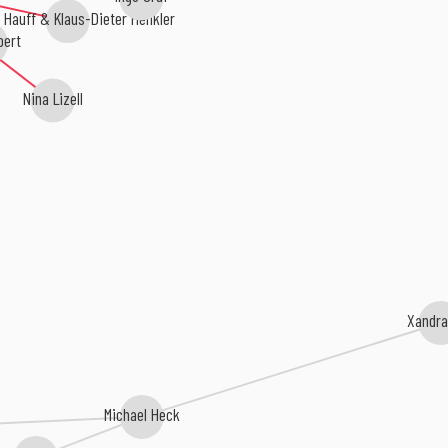
 Hauff & Klaus-Dieter Henkler
bert
Nina Lizell
Xandra
Michael Heck