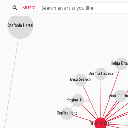
MUSIC
Stefanie Hertel
Helga Brau
Aurora Lacasa
Ivica Šerfezi
Andreas H
Regina Thoss
Monika Herz
Britt Kersten