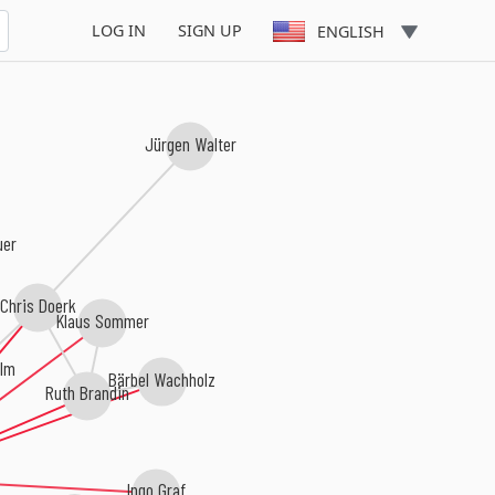
LOG IN
SIGN UP
ENGLISH
Jürgen Walter
er
Chris Doerk
Klaus Sommer
olm
Bärbel Wachholz
Ruth Brandin
Ingo Graf