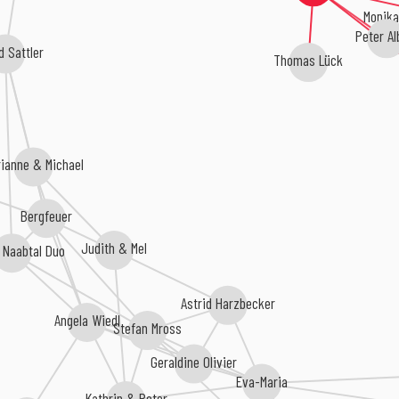
Monika
Peter Al
d Sattler
Thomas Lück
ianne & Michael
Bergfeuer
Judith & Mel
l Naabtal Duo
Astrid Harzbecker
Angela Wiedl
Stefan Mross
Geraldine Olivier
Eva-Maria