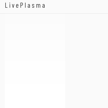
Britt Kersten
LivePlasma