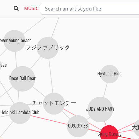
くるり
MUSIC
ever young beach
フジファブリック
ves
Hysteric Blue
Base Ball Bear
チャットモンチー
JUDY AND MARY
Helsinki Lambda Club
GO!GO!7188
大
Going Steady