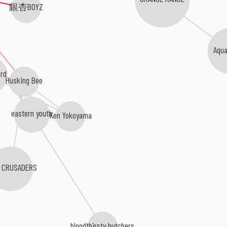
銀杏BOYZ
Aqu
rd
Husking Bee
eastern youth
Ken Yokoyama
 CRUSADERS
bloodthirsty butchers