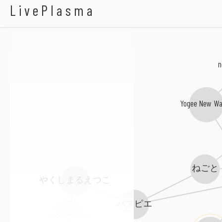
Going Steady
LivePlasma
n
Yogee New Wa
ねごと
やくしまるえつこ
パスピエ
相対性理論