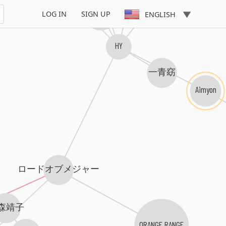
ケツメイシ
LOG IN
SIGN UP
ENGLISH
HY
一青窈
Aimyon
ロードオブメジャー
森靖子
ORANGE RANGE