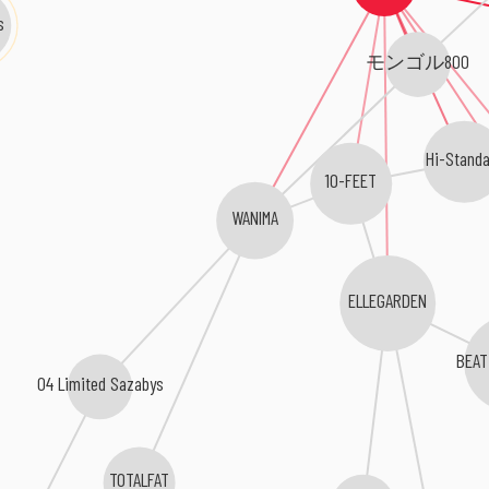
s
モンゴル800
Hi-Standa
10-FEET
WANIMA
ELLEGARDEN
BEAT
04 Limited Sazabys
TOTALFAT