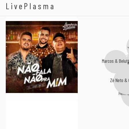
Humberto & Ronaldo
LivePlasma
Marcos & Belutt
Ma
Zé Neto & 
Henri