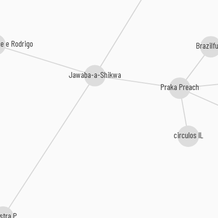
e e Rodrigo
Brazilf
Jawaba-a-Shikwa
Praka Preach
circulos IL
stra P