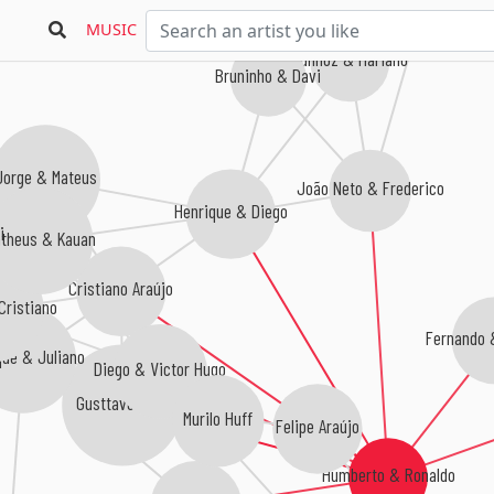
MUSIC
Munhoz & Mariano
Bruninho & Davi
Jorge & Mateus
João Neto & Frederico
Henrique & Diego
i
theus & Kauan
Cristiano Araújo
Cristiano
Fernando 
que & Juliano
Diego & Victor Hugo
Gusttavo Lima
Murilo Huff
Felipe Araújo
Humberto & Ronaldo