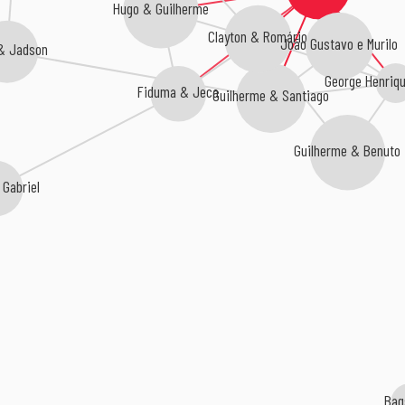
Hugo & Guilherme
Clayton & Romário
João Gustavo e Murilo
& Jadson
George Henriqu
Fiduma & Jeca
Guilherme & Santiago
Guilherme & Benuto
 Gabriel
Bag