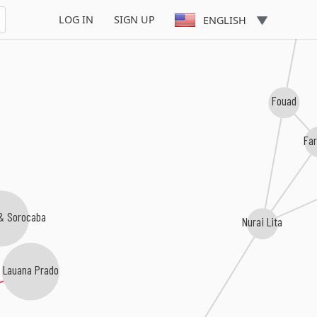
Kalila
LOG IN
SIGN UP
ENGLISH
Fouad
Fa
& Sorocaba
Nurai Lita
Lauana Prado