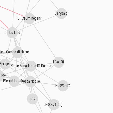
Garybaldi
Gli Alluminogeni
De De Lind
le
Campo di Marte
I Califfi
Perigeo
Reale Accademia Di Musica
 Five
Pierrot Lunaire
Festa Mobile
Nuova Era
Ibis
Rocky's Filj