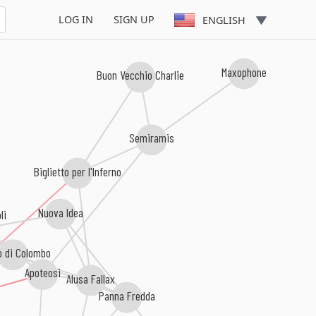
LOG IN
SIGN UP
ENGLISH
Maxophone
Buon Vecchio Charlie
Semiramis
Biglietto per l'Inferno
Nuova Idea
li
o di Colombo
Apoteosi
Alusa Fallax
Panna Fredda