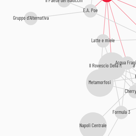
E.A. Poe
Gruppo d'Alternativa
Latte e miele
Acqua Fragi
Il Rovescio Della Medaglia
Metamorfosi
Cherry
Formula 3
Napoli Centrale