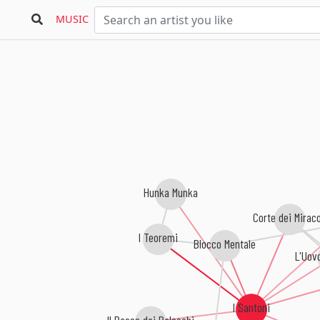
MUSIC
Hunka Munka
Corte dei Miraco
I Teoremi
Blocco Mentale
L'Uov
I Santoni
Il Paese dei Balocchi