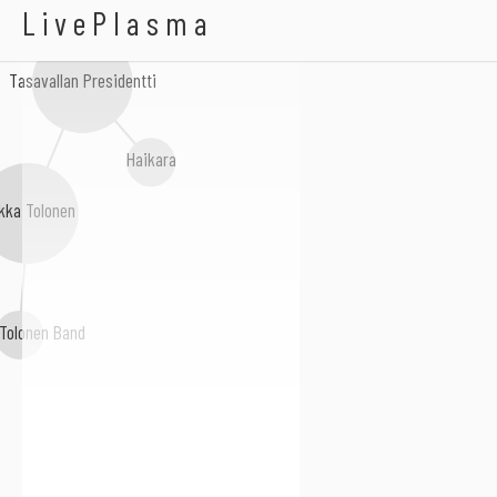
I Santoni
LivePlasma
Tasavallan Presidentti
Haikara
kka Tolonen
Tolonen Band