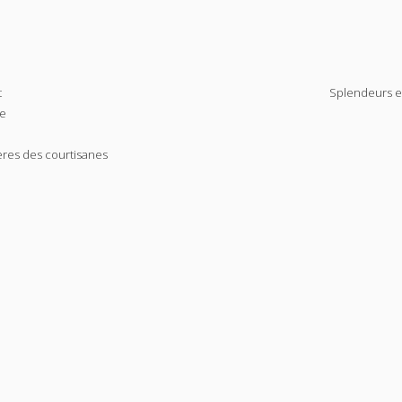
t
Splendeurs e
ée
ères des courtisanes