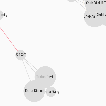
Ham
Cheb Bilal
amily
Abdel 
Cheikha Rimitti
Saï Saï
Tonton David
Rasta Bigoud
Mister Gang