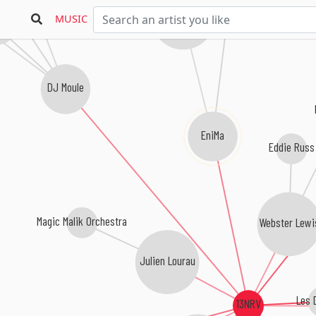
Sazamyzy
Amine Farsi
MUSIC
.I.F.
DJ Moule
EniMa
Eddie Russ
Magic Malik Orchestra
Webster Lewi
Julien Lourau
Les 
13NRV