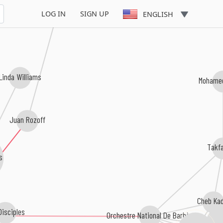
LOG IN
SIGN UP
ENGLISH
Linda Williams
Mohamed
Juan Rozoff
Takf
s
Cheb Ka
Disciples
Orchestre National De Barbès