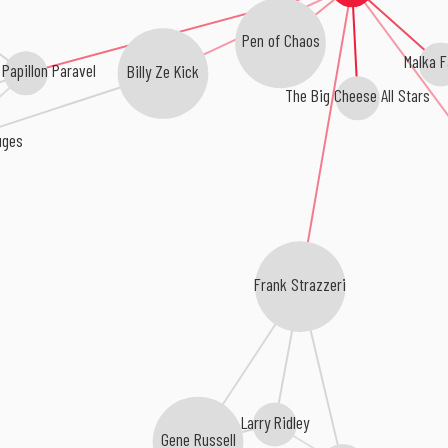
Pen of Chaos
Malka F
Papillon Paravel
Billy Ze Kick
The Big Cheese All Stars
uges
Frank Strazzeri
Larry Ridley
Gene Russell