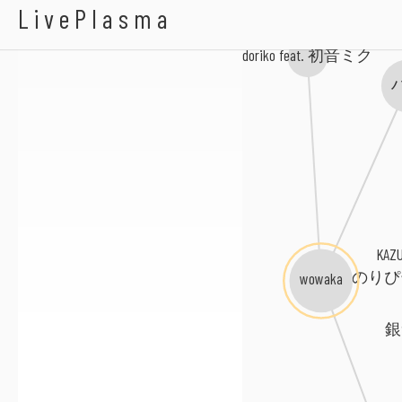
150P
LivePlasma
doriko feat. 初音ミク
KA
のりぴー
wowaka
銀