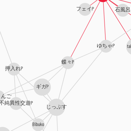
フェイP
石風呂
ゆちゃP
ta
蝶々P
押入れP
ギガP
りんご
不純異性交遊P
じっぷす
＊
Bibuko