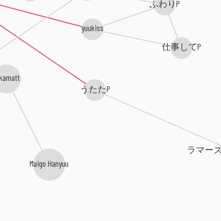
ふわりP
yuukiss
仕事してP
kamatt
うたたP
ラマーズP 
Maigo Hanyuu