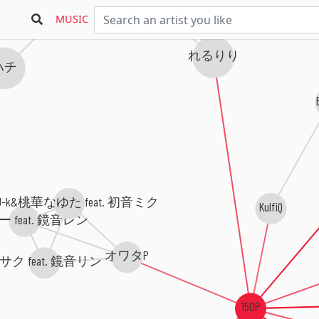
MUSIC
れるりり
ハチ
ZU-k&桃華なゆた feat. 初音ミク
KulfiQ
 feat. 鏡音レン
オワタP
サク feat. 鏡音リン
150P