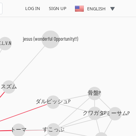
LOG IN
SIGN UP
ENGLISH
jesus (wonderful Opportunity!!)
E.L.V.N
スズム
骨盤P
ダルビッシュP
クワガタP
ジミーサムP
すこっぷ
トーマ