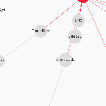
ojos
Liraz
Yemen Blues
Sababa 5
Ouzo Bazooka
 RF