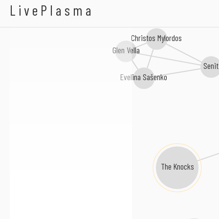
A-WA
LivePlasma
Christos Mylordos
Glen Vella
Senit
Evelina Sašenko
The Knocks