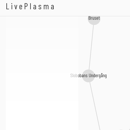
Abcess Exil
LivePlasma
Bruset
Slobobans Undergång