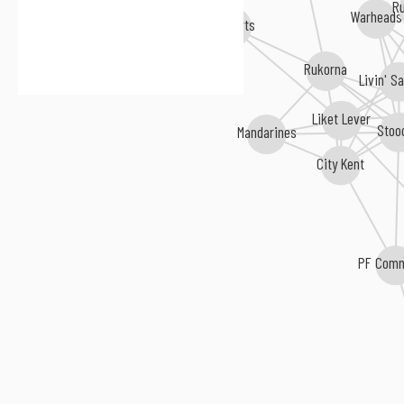
R
Warheads
Perverts
Rukorna
Livin' S
Liket Lever
Stoo
Mandarines
City Kent
PF Com