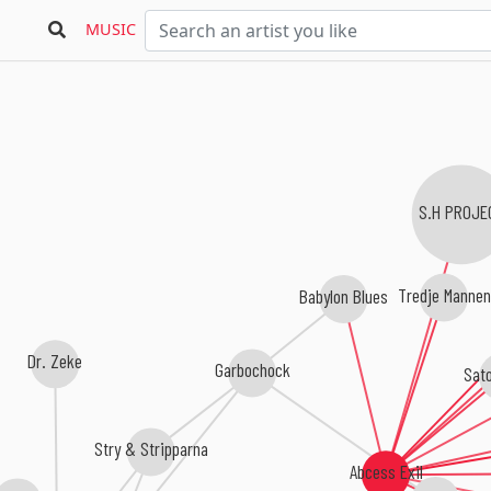
MUSIC
S.H PROJE
Tredje Mannen
Babylon Blues
Dr. Zeke
Garbochock
Sato
Stry & Stripparna
Abcess Exil