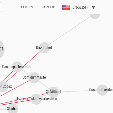
LOG IN
SIGN UP
ENGLISH
Krakow Kasanovas
Diskoteket
CT
Dansdepartementet
Dom dummaste
r Codex
Cosmic Overdo
Ståålfågel
Underjordiska Lyxorkestern
Stadion