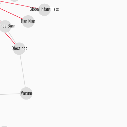
k!
Global Infantilists
Man Klan
ända Barn
Diestinct
Vacum