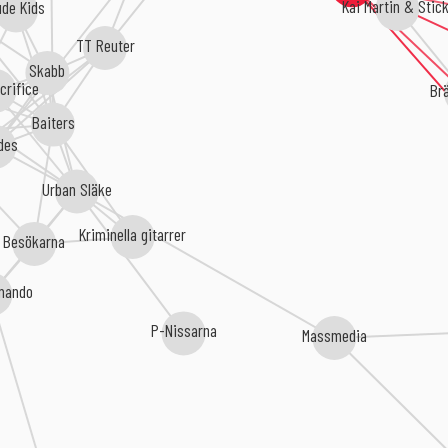
Kai Martin & Stic
ude Kids
TT Reuter
Skabb
Br
acrifice
Baiters
des
Urban Släke
Kriminella gitarrer
Besökarna
mando
P-Nissarna
Massmedia