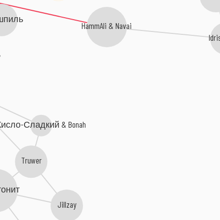
шпиль
HammAli & Navai
Idr
ь
Кисло-Сладкий & Bonah
Truwer
тонит
Jillzay