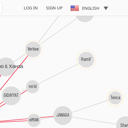
Фогель
LOG IN
SIGN UP
ENGLISH
Канги
Verbee
Ramil'
о & Ханза
mrid
GIDAYYAT
Tenca
JANAGA
elMAN
Sha