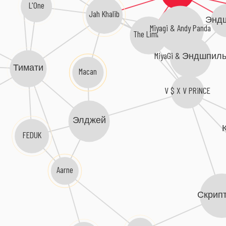
L'One
Jah Khalib
Энд
Miyagi & Andy Panda
The Limba
MiyaGi & Эндшпил
Тимати
Macan
V $ X V PRiNCE
Элджей
FEDUK
Aarne
Скрип