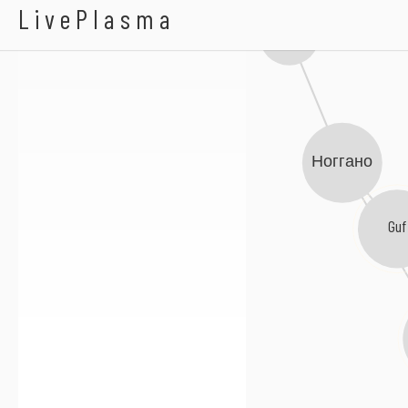
Al Fakher
LivePlasma
N1NT3ND0
Ноггано
Guf