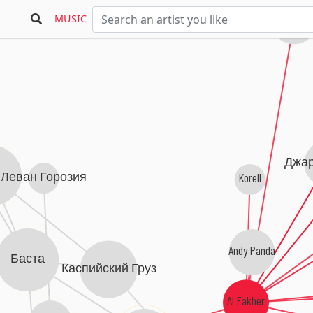
Timran
MUSIC
Джар
Korell
Леван Горозия
Andy Panda
Баста
Каспийский Груз
Al Fakher