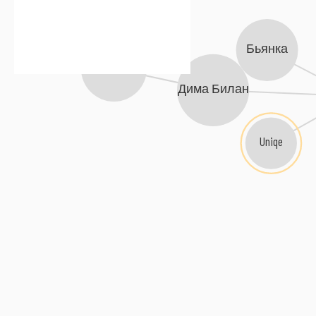
Бьянка
Сергей Лазарев
Дима Билан
Uniqe