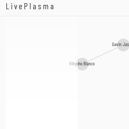
Aline De Lima
LivePlasma
Gavin Ja
Billynho Blanco