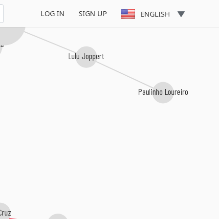
LOG IN
SIGN UP
ENGLISH
ra Mendes
ta
Lulu Joppert
Paulinho Loureiro
Cruz