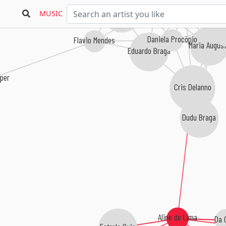
Bob Tostes
Rachelle Spring
Marcelo Rezende
MUSIC
Barba
Daniela Procópio
Flavio Mendes
Maria Augus
Eduardo Braga
sper
Cris Delanno
Dudu Braga
Aline de Lima
Da 
Estrela Guia