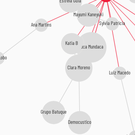
Mayumi Kaneyuki
Sylvia Patricia
Ana Martins
Katia B
Luca Mundaca
Lobo
Clara Moreno
Luiz Macedo
Grupo Batuque
Democustico