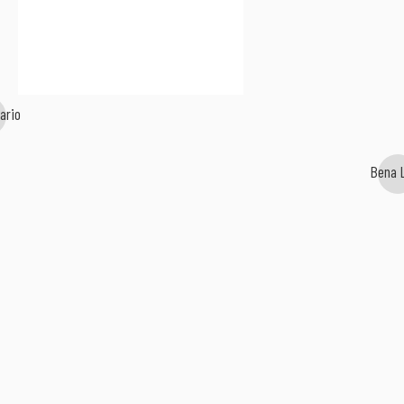
ario
Bena 