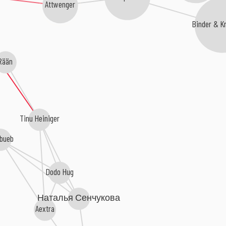
Attwenger
Binder & Kr
Rään
Tinu Heiniger
sbueb
Dodo Hug
Наталья Сенчукова
Aextra