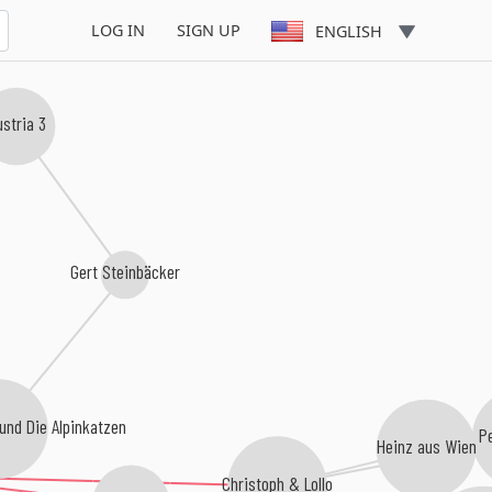
LOG IN
SIGN UP
ENGLISH
ustria 3
Gert Steinbäcker
und Die Alpinkatzen
P
Heinz aus Wien
Christoph & Lollo