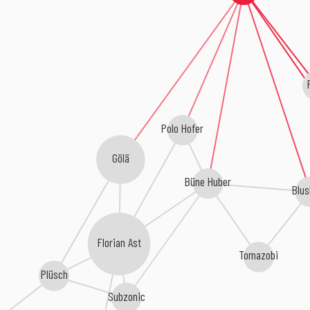
Polo Hofer
Gölä
Büne Huber
Blu
Florian Ast
Tomazobi
Plüsch
Subzonic