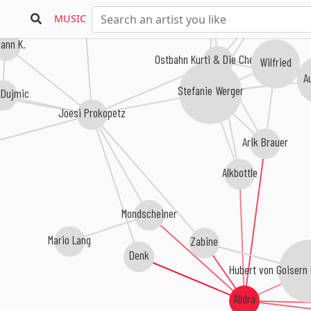
Marianne Mendt
MUSIC
Sigi Maron
ann K.
Ostbahn Kurti & Die Chefpartie
Wilfried
A
Stefanie Werger
 Dujmic
Joesi Prokopetz
Arik Brauer
Alkbottle
Mondscheiner
Mario Lang
Zabine
Denk
Hubert von Goisern 
Alldra