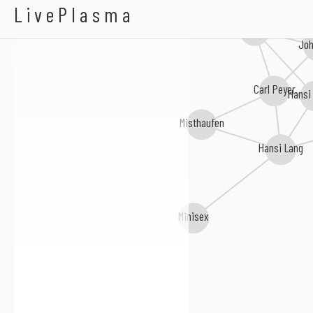
Alldra
LivePlasma
Boris Bukowski
Joh
Carl Peyer
Hansi
Misthaufen
Hansi Lang
Minisex