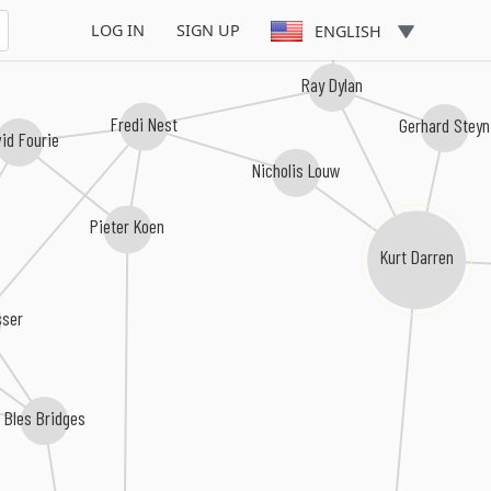
LOG IN
SIGN UP
ENGLISH
Ray Dylan
Fredi Nest
Gerhard Stey
vid Fourie
Nicholis Louw
Pieter Koen
Kurt Darren
sser
Bles Bridges