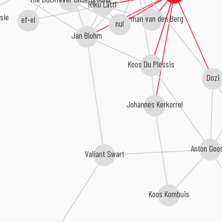
Riku Lätti
sie
ef-el
Herman van den Berg
nul
Jan Blohm
Koos Du Plessis
Dozi
Johannes Kerkorrel
Anton Goo
Valiant Swart
Koos Kombuis