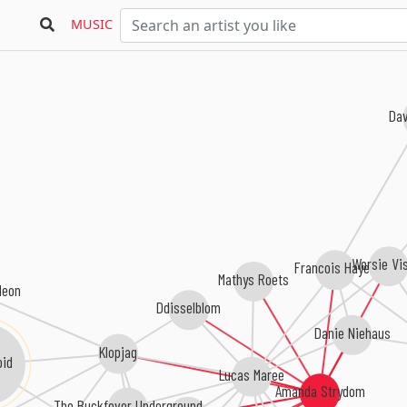
MUSIC
Da
Worsie Vi
Francois Hayes
Mathys Roets
eleon
Ddisselblom
Danie Niehaus
Klopjag
id
Lucas Maree
Amanda Strydom
The Buckfever Underground