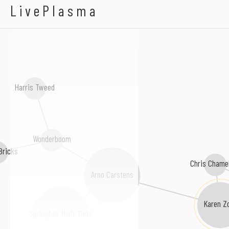
Amanda Strydom
LivePlasma
Harris Tweed
Wonderboom
Bricks
Chris Cham
Arno Carstens
Karen Zo
Springbok Nude Girls