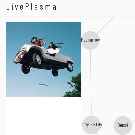
Maissia
Archimede
LivePlasma
Mesparrow
Ladylike Lily
Bensé