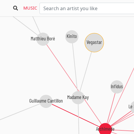
t
MUSIC
Kinito
Matthieu Boré
Vegastar
Infidus
Madame Kay
Guillaume Cantillon
Le 
Archimede