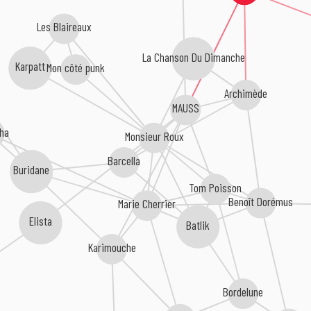
Les Blaireaux
La Chanson Du Dimanche
Karpatt
Mon côté punk
Archimède
MAUSS
cha
Monsieur Roux
Barcella
Buridane
Tom Poisson
Benoît Dorémus
Marie Cherrier
Elista
Batlik
Karimouche
Bordelune