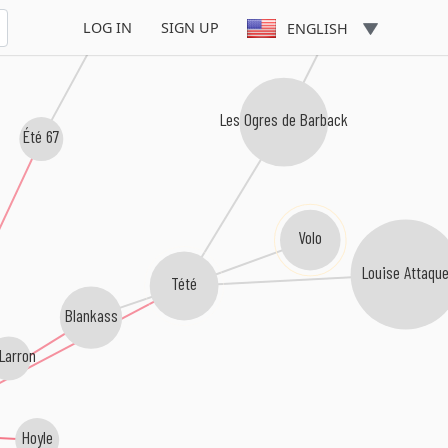
LOG IN
SIGN UP
ENGLISH
Les Ogres de Barback
Été 67
Volo
Louise Attaqu
Tété
Blankass
Larron
Hoyle