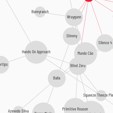
Bunnyranch
Wraygunn
Slimmy
Silence 4
Hands On Approach
Mundo Cão
ertips
Blind Zero
Balla
Squeeze Theeze Pl
Primitive Reason
Azevedo Silva