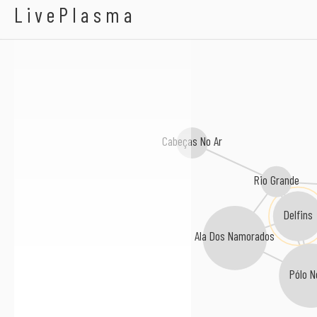
Blunder
LivePlasma
Cabeças No Ar
Rio Grande
Delfins
Ala Dos Namorados
Pólo N