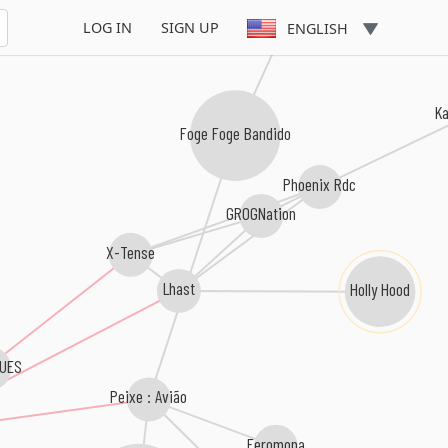
LOG IN
SIGN UP
ENGLISH
K
Foge Foge Bandido
Phoenix Rdc
GROGNation
X-Tense
Lhast
Holly Hood
UES
Peixe : Avião
Feromona