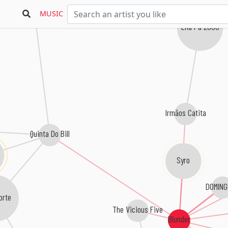
MUSIC
Ena Pá 2000
Irmãos Catita
Quinta Do Bill
Syro
DOMING
orte
The Vicious Five
Blunder