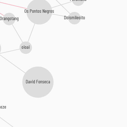
Os Pontos Negros
Doismileoito
Orangotang
oioai
David Fonseca
eeze