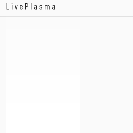
Fayza Ahmed
LivePlasma