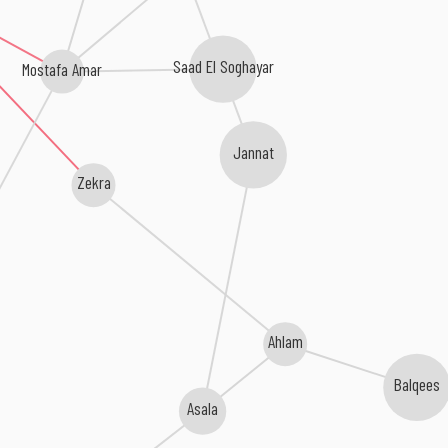
Saad El Soghayar
Mostafa Amar
Jannat
Zekra
Ahlam
Balqees
Asala