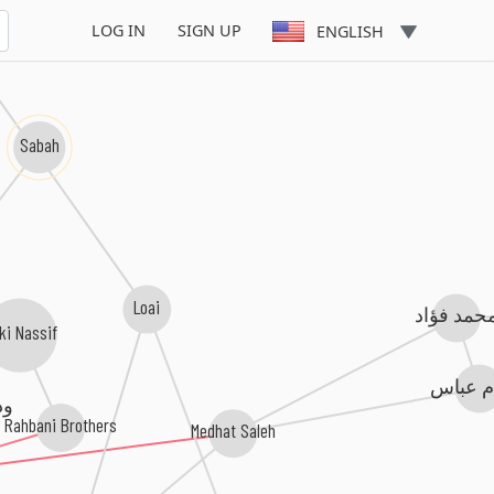
LOG IN
SIGN UP
ENGLISH
Sabah
Loai
حمد فؤاد
i Nassif
 عباس
ود
Rahbani Brothers
Medhat Saleh