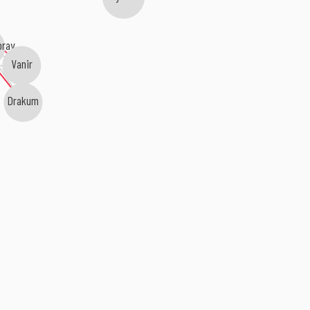
oray
Vanir
Drakum