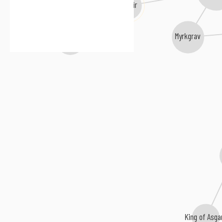
Windir
Myrkgrav
Mistur
King of Asga