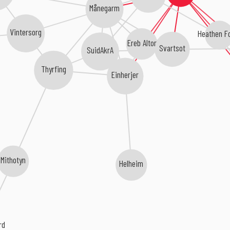
Månegarm
Vintersorg
Heathen F
Ereb Altor
Svartsot
SuidAkrA
Thyrfing
Einherjer
Mithotyn
Helheim
rd