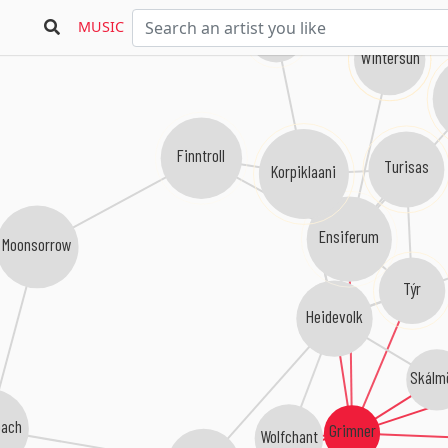
MUSIC
Arkona
Wintersun
Finntroll
Turisas
Korpiklaani
Ensiferum
Moonsorrow
Týr
Heidevolk
Skálm
bach
Grimner
Wolfchant