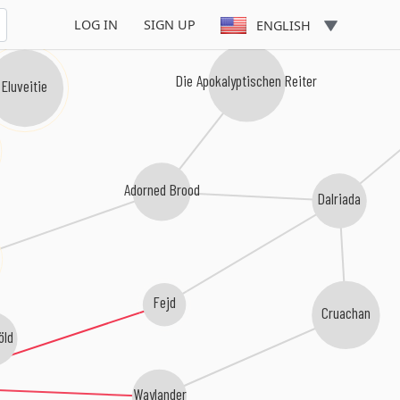
LOG IN
SIGN UP
ENGLISH
Die Apokalyptischen Reiter
Eluveitie
Adorned Brood
Dalriada
Fejd
Cruachan
öld
Waylander