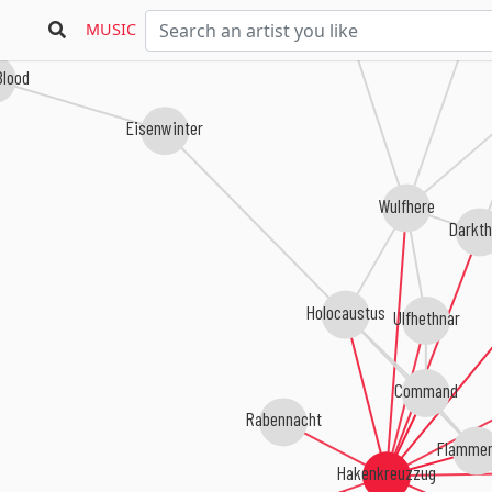
Warage
Wodulf
MUSIC
Blood
Eisenwinter
Wulfhere
Darkth
Holocaustus
Ulfhethnar
Command
Rabennacht
Flammen
Hakenkreuzzug