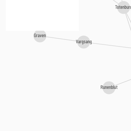
Totenbur
Graven
Vargsang
Runenblut