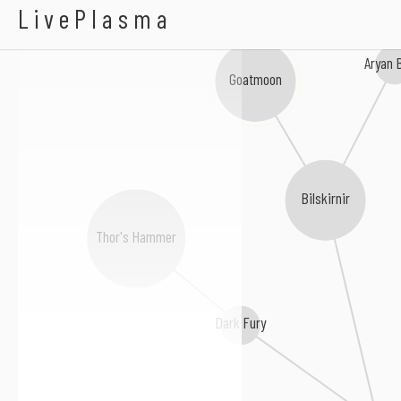
Hakenkreuzzug
LivePlasma
Aryan 
Goatmoon
Bilskirnir
Thor's Hammer
Dark Fury