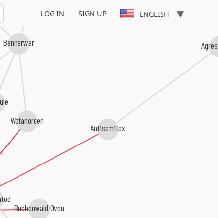
LOG IN
SIGN UP
ENGLISH
Bannerwar
Agres
ule
Wotanorden
Antisemitex
tod
Buchenwald Oven