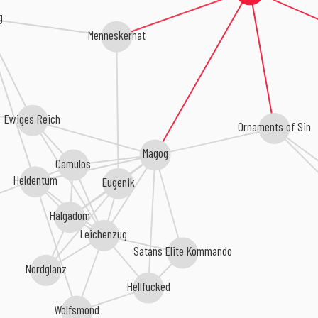
g
Menneskerhat
Ewiges Reich
Ornaments of Sin
Magog
Camulos
Heldentum
Eugenik
Halgadom
Leichenzug
Satans Elite Kommando
Nordglanz
Hellfucked
Wolfsmond