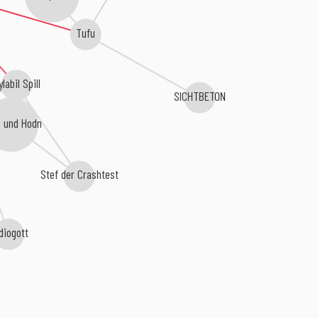
Tufu
labil Spill
SICHTBETON
 und Hodn
Stef der Crashtest
diogott