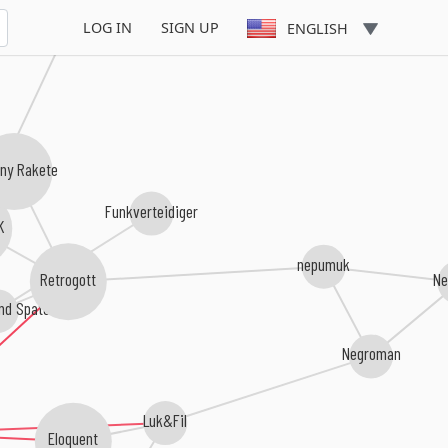
Lord Folter
LOG IN
SIGN UP
ENGLISH
ny Rakete
Funkverteidiger
K
nepumuk
Retrogott
Ne
nd Spaten
Negroman
Luk&Fil
Eloquent