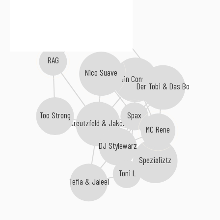
Doppelkopf
RAG
Nico Suave
Main Concept
Der Tobi & Das Bo
Too Strong
Spax
Creutzfeld & Jakob
MC Rene
DJ Stylewarz
Spezializtz
Toni L
Tefla & Jaleel