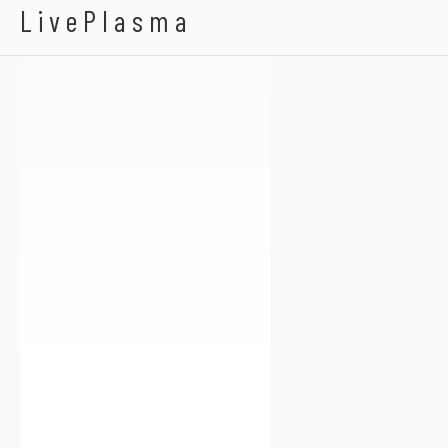
Hiob
LivePlasma