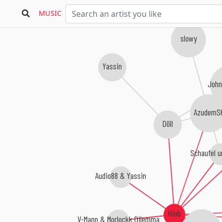
MUSIC
slowy
Yassin
John
AzudemS
Döll
Schaufel u
Audio88 & Yassin
Hiob
V-Mann & Morlockk Dilemma