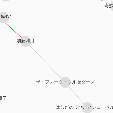
奇
-BANG'S
加藤和彦
ザ・フォーク・クルセダーズ
優子
はしだのりひことシューベ