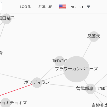
おはた雄一
LOG IN
SIGN UP
ENGLISH
原田郁子
怒髪天
音
TOMOVSKY
フラワーカンパニーズ
ホフディラン
曽我部恵一BAND
チョキチョキズ
奇妙礼