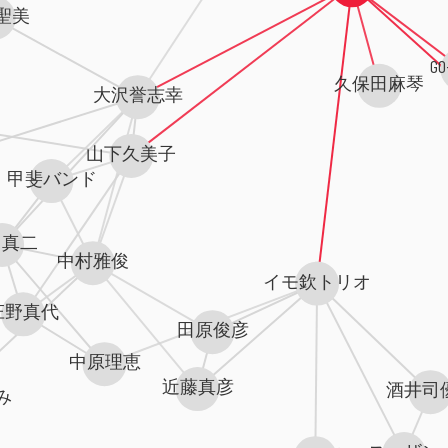
聖美
GO
久保田麻琴
大沢誉志幸
山下久美子
甲斐バンド
田真二
中村雅俊
イモ欽トリオ
庄野真代
田原俊彦
中原理恵
近藤真彦
酒井司
み