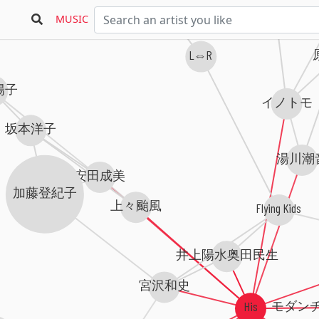
お
MUSIC
L⇔R
陽子
イノトモ
坂本洋子
湯川潮
安田成美
加藤登紀子
上々颱風
Flying Kids
井上陽水奥田民生
宮沢和史
モダン
His