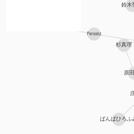
鈴木
JUN SKY WALKER(S)
Personz
杉真理
原
ばんばひろふ