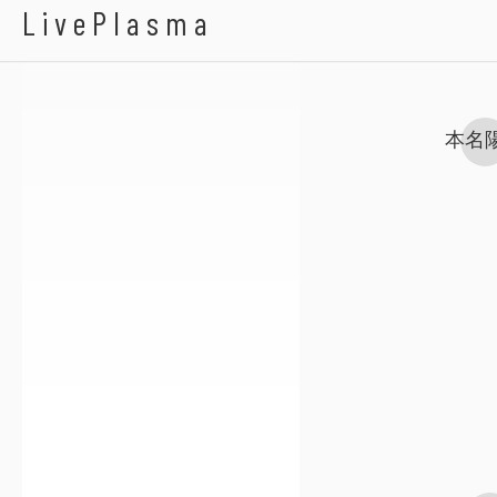
His
LivePlasma
本名