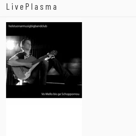
Holstuonarmusigbigb
LivePlasma