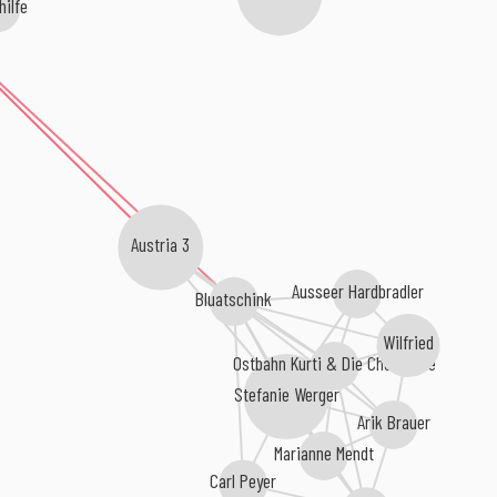
hilfe
Austria 3
Ausseer Hardbradler
Bluatschink
Wilfried
Ostbahn Kurti & Die Chefpartie
Stefanie Werger
Arik Brauer
Marianne Mendt
Carl Peyer