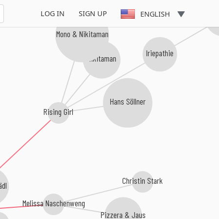
LOG IN
SIGN UP
ENGLISH
Uw
Mono & Nikitaman
Iriepathie
Nikitaman
Hans Söllner
Rising Girl
Christin Stark
ädl
Melissa Naschenweng
Pizzera & Jaus