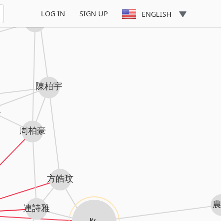
LOG IN
SIGN UP
ENGLISH
關楚耀
陳柏宇
立
周柏豪
方皓玟
連詩雅