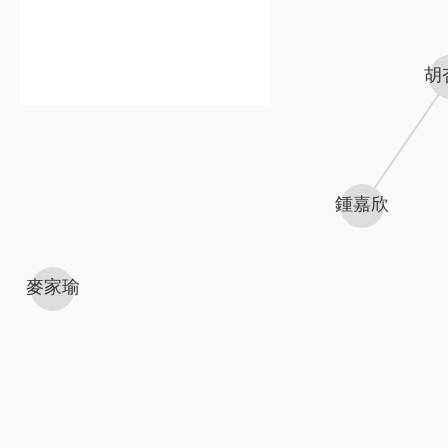
胡
鍾嘉欣
麥家瑜