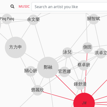
MUSIC
Ping Pung
關智斌
余文樂
方力申
側田
泳兒
洪卓
蔡卓妍
鄭融
關心妍
官恩娜
鍾舒漫
鄧麗欣
JW