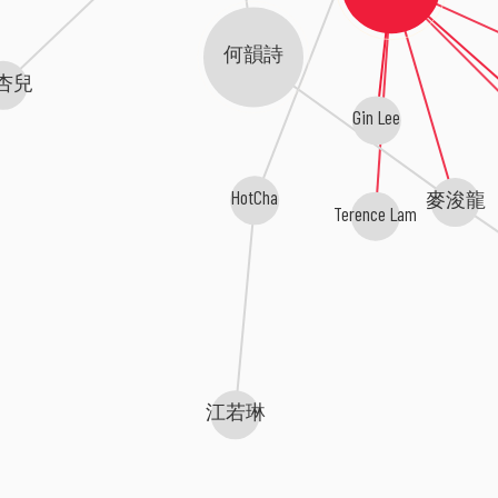
何韻詩
杏兒
Gin Lee
HotCha
麥浚龍
Terence Lam
江若琳