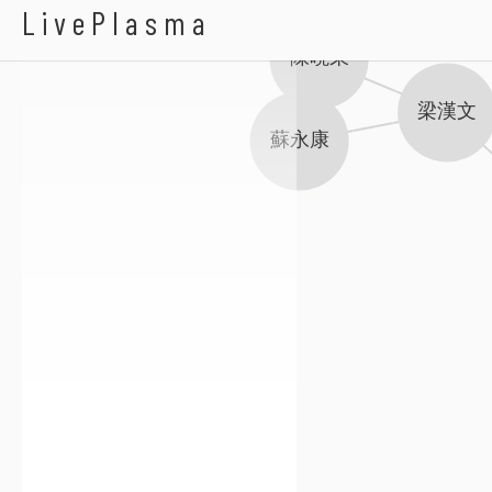
JW
LivePlasma
林欣彤
陳曉東
梁漢文
蘇永康