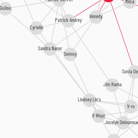
Milca
Guilou
Kénédy
Patrick Andrey
Cyrielle
Sandra Nanor
Sennsy
Sonia De
Jim Rama
Lindsey Lin's
V-ro
II Wayz
Jocelyn Deloumea