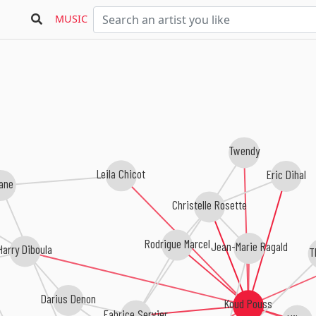
MUSIC
Twendy
Leila Chicot
Eric Dihal
lane
Christelle Rosette
Rodrigue Marcel
Jean-Marie Ragald
Harry Diboula
T
Darius Denon
Koud Pouss
Fabrice Servier