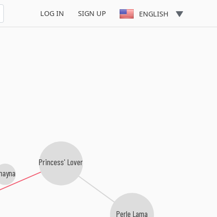
LOG IN
SIGN UP
ENGLISH
Princess' Lover
hayna
Perle Lama