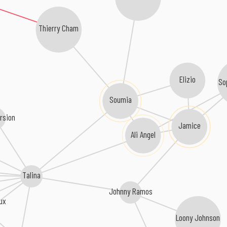
Thierry Cham
Elizio
So
Soumia
rsion
Jamice
Ali Angel
Talina
Johnny Ramos
ux
Loony Johnson