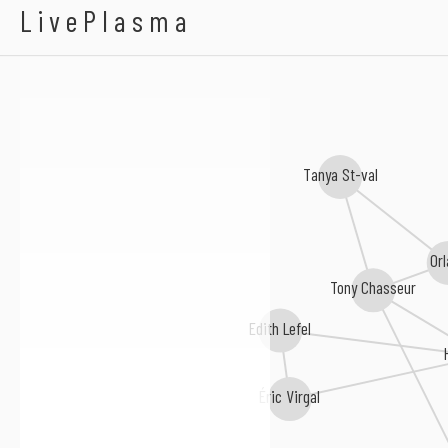
Koud Pouss
LivePlasma
Tanya St-val
Or
Tony Chasseur
Edith Lefel
Éric Virgal