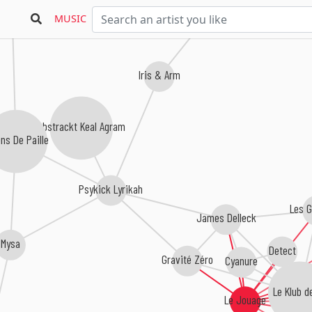
MUSIC
Iris & Arm
Abstrackt Keal Agram
ns De Paille
Psykick Lyrikah
Les 
James Delleck
Mysa
Detect
Gravité Zéro
Cyanure
Le Klub d
Le Jouage