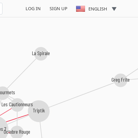
LOG IN
SIGN UP
ENGLISH
La Spirale
Greg Frite
Gourmets
Les Cautionneurs
Triptik
es 7
Octobre Rouge