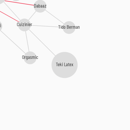
Dabaaz
Cuizinier
i
Tido Berman
Orgasmic
Teki Latex