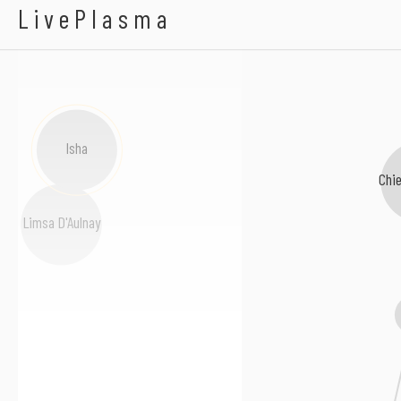
Le Jouage
LivePlasma
Isha
Chie
Limsa D'Aulnay