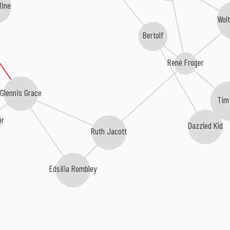
line
Wol
Bertolf
René Froger
Glennis Grace
Tim
er
Dazzled Kid
Ruth Jacott
Edsilia Rombley