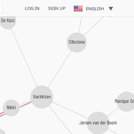
LOG IN
SIGN UP
ENGLISH
Hit Me TV
De Kast
Silkstone
VanVelzen
Monique S
Nikki
Jeroen van der Boom