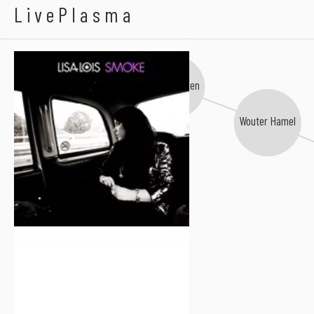
Lisa Lois
LivePlasma
Room Eleven
Wouter Hamel