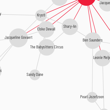
Jacque
y
Krystl
Shary-An
Elske Dewall
Jacqueline Govaert
Ben Saunders
The Babysitters Circus
Leonie Meij
ns
Sandy Dane
Pearl Jozefzoon