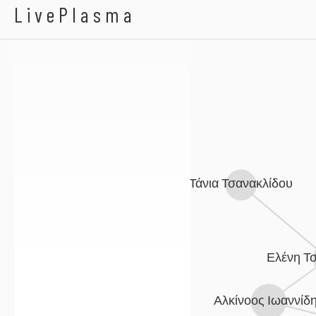
Locomondo
LivePlasma
Κ
Τάνια Τσανακλίδου
Ελένη Τ
Αλκίνοος Ιωαννίδ