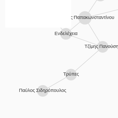
Magic De Spell
Βασίλης Παπακωνσταντίνου
Ενδελέχεια
Τζίμης Πανούσ
Τρύπες
Παύλος Σιδηρόπουλος