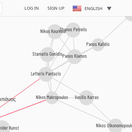
LOG IN
SIGN UP
ENGLISH
Konstanti
Thanos Petrelis
Nikos Kourkoulis
Panos Kalidis
Stamatis Gonidis
Panos Kiamos
Lefteris Pantazis
Nikos Makropoulos
Vasilis Karras
οπάνος
Nikos Oikonomopoul
ider Kunst