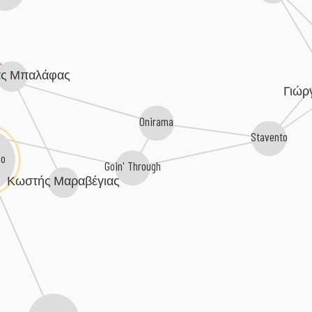
ας Μπαλάφας
Γιώρ
Onirama
Stavento
ao
Goin' Through
Κωστής Μαραβέγιας