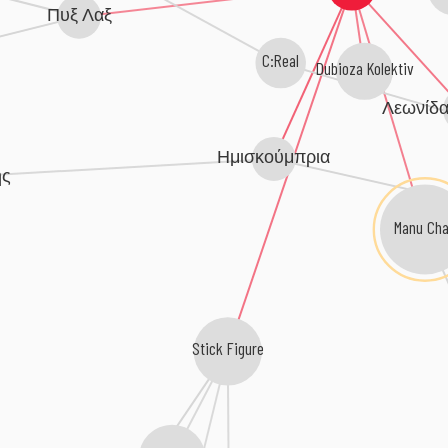
Πυξ Λαξ
C:Real
Dubioza Kolektiv
Λεωνίδ
Ημισκούμπρια
ης
Manu Ch
Stick Figure