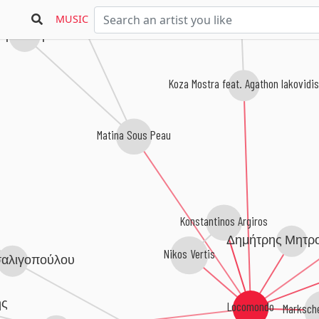
Nalyssa Green
MUSIC
όρε. Ύδρο.
Koza Mostra feat. Agathon Iakovidis
Matina Sous Peau
Konstantinos Argiros
Δημήτρης Μητρ
Nikos Vertis
σαλιγοπούλου
ης
Locomondo
Marksche