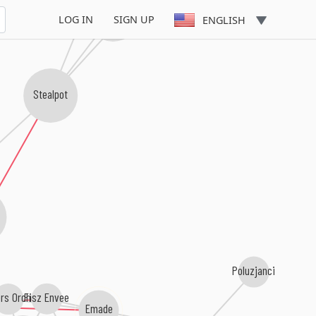
Robotobibok
LOG IN
SIGN UP
ENGLISH
Stealpot
Poluzjanci
Fisz Envee
rs Orchestra
Emade