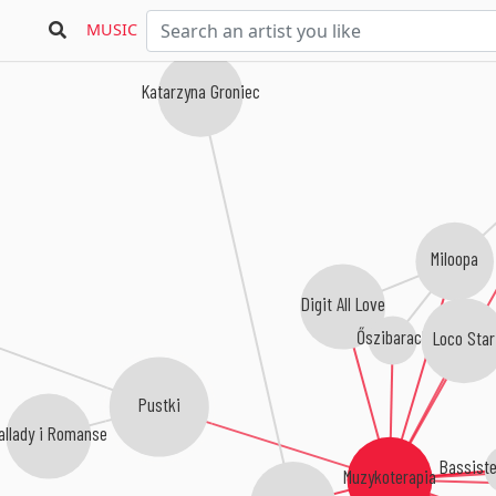
MUSIC
Katarzyna Groniec
Miloopa
Digit All Love
Őszibarack
Loco Star
Pustki
allady i Romanse
Bassiste
Muzykoterapia