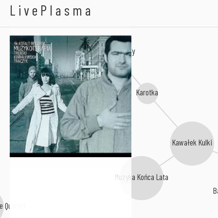
Muzykoterapia
LivePlasma
Fat Belly Family
Karotka
Kawałek Kulki
Muzyka Końca Lata
B
e Quartet