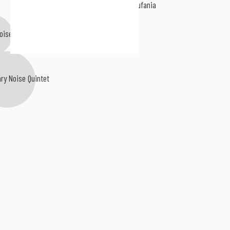
Stan Miłości I Zaufania
oise Sextet
ry Noise Quintet