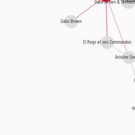
Lokono
Gabo Brown & Orchest
Gabo Brown
El Rego et ses Commandos
Antoine Do
H