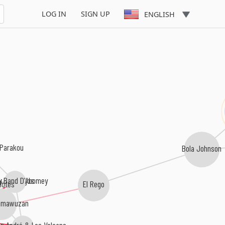
LOG IN
SIGN UP
ENGLISH
 Parakou
Bola Johnson
ck Santiagos
y Band D'Abomey
lotes
El Rego
amawuzan
ls