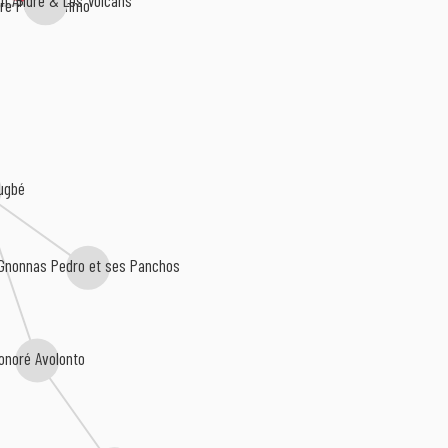
n André & Les Volcans
re Poly-Rythmo
ugbé
Gnonnas Pedro et ses Panchos
onoré Avolonto