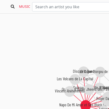
MUSIC
Discafric Band
Le Super Borgou de
Les Volcans de La Capital
Ouinsou Corneille & Bla
Picob
Orchestre Super Jheevs des Pail
Vincent Ahéhéhinnou
Roger D
Napo De Mi Amor et Ses Black Devi