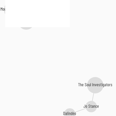
Ofo The Black Company
Moussa Doumbia
Gasper Lawal
The Soul Investigators
Jo Stance
Dalindèo