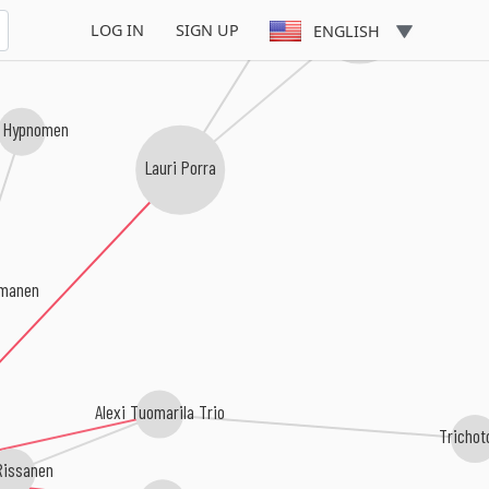
Jukka Tolonen
LOG IN
SIGN UP
ENGLISH
 Hypnomen
Lauri Porra
tmanen
Alexi Tuomarila Trio
Tricho
Rissanen