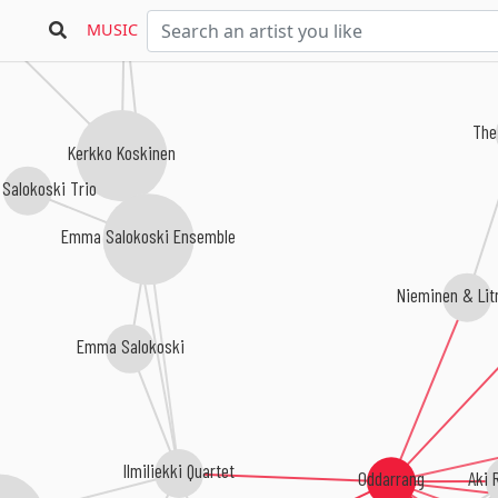
Vuokko Hovatta
MUSIC
en Kollektiivi
The
Kerkko Koskinen
Salokoski Trio
Emma Salokoski Ensemble
Nieminen & Li
Emma Salokoski
Ilmiliekki Quartet
Aki 
Oddarrang