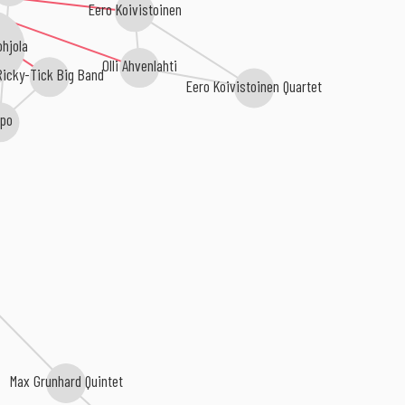
Eero Koivistoinen
ohjola
Olli Ahvenlahti
Ricky-Tick Big Band
Eero Koivistoinen Quartet
po
Max Grunhard Quintet