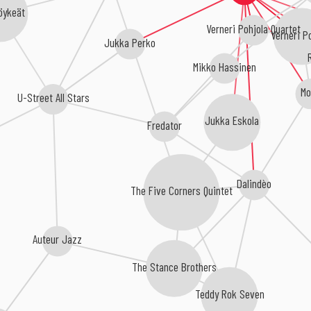
öykeät
Verneri Pohjola Quartet
Verneri P
Jukka Perko
Mikko Hassinen
Mo
U-Street All Stars
Jukka Eskola
Fredator
Dalindèo
The Five Corners Quintet
Auteur Jazz
The Stance Brothers
Teddy Rok Seven