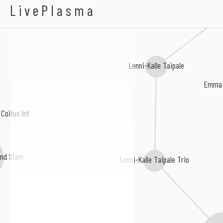
Oddarrang
LivePlasma
Kerkko Koskin
Lenni-Kalle Taipale
Emma 
Coitus Int
and Slam
Lenni-Kalle Taipale Trio