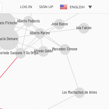
Raúl Garello
LOG IN
SIGN UP
ENGLISH
Alberto Podestá
eto Pirincho
José Basso
Ada Falcón
Alberto Marino
ucio Demare
Mercedes Simone
Alfredo Gobbi
lorindo Sassone Y Su Orquesta
Los Muchachos de Antes