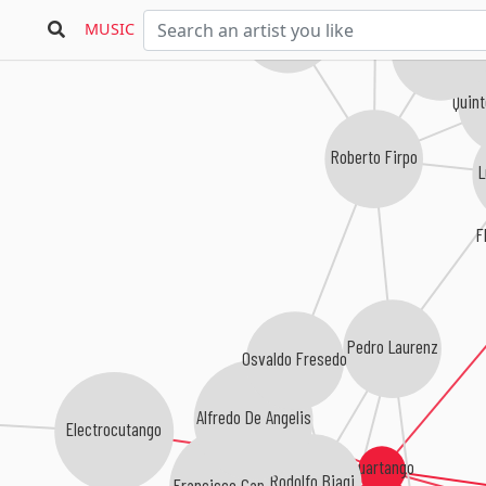
Florindo Sassone
MUSIC
Julio De Caro
Quint
Roberto Firpo
L
F
Pedro Laurenz
Osvaldo Fresedo
Alfredo De Angelis
Electrocutango
Quartango
Rodolfo Biagi
Francisco Canaro