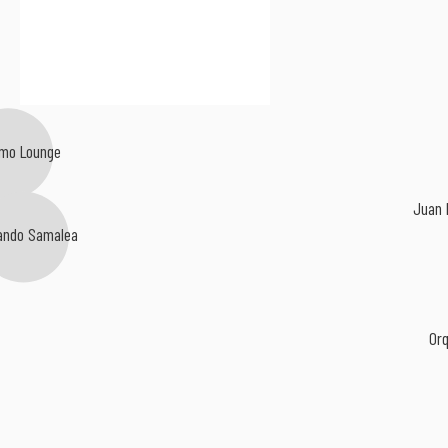
lmo Lounge
Juan 
ando Samalea
Orq