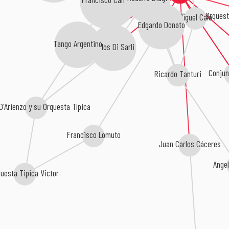
Orquest
Miguel Caló
Edgardo Donato
Tango Argentino
Carlos Di Sarli
Conjun
Ricardo Tanturi
D'Arienzo y su Orquesta Típica
Francisco Lomuto
Juan Carlos Cáceres
Angel
uesta Tipica Victor