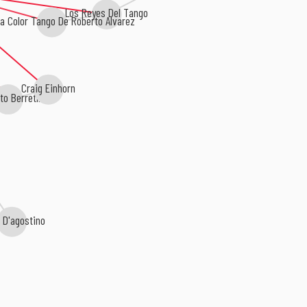
Los Reyes Del Tango
a Color Tango De Roberto Alvarez
Craig Einhorn
to Berretín
 D'agostino