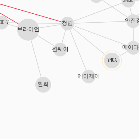
안진
DE-V
청림
브라이언
메이
원웨이
YMGA
에이제이
환희