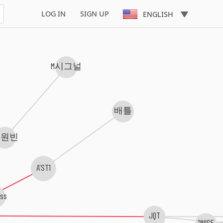
LOG IN
SIGN UP
ENGLISH
M시그널
배틀
오원빈
A'ST1
ss
JQT
2NISE