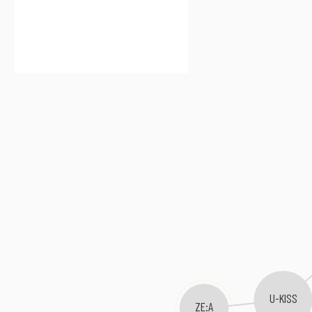
U-KISS
ZE:A