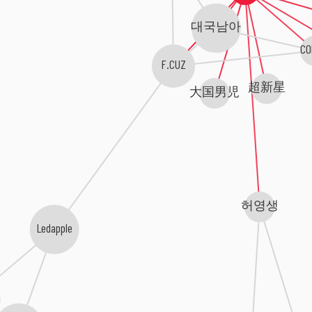
대국남아
CO
F.CUZ
超新星
大国男児
허영생
Ledapple