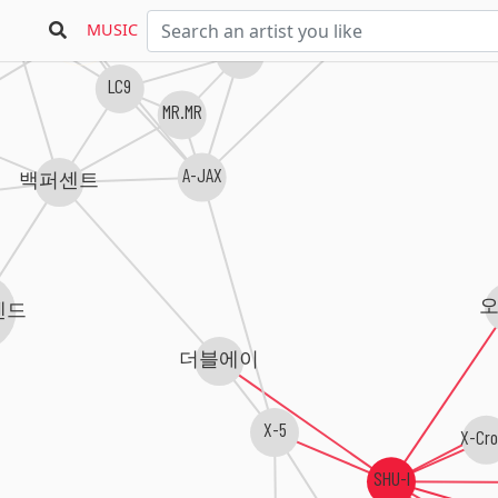
A-PRINCE
이스티
M.I.B
MUSIC
M4M
LC9
MR.MR
A-JAX
백퍼센트
렌드
더블에이
X-5
X-Cro
SHU-I