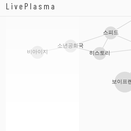
SHU-I
LivePlasma
테
스피드
소년공화국
히스토리
비아이지
보이프