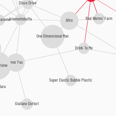
Disco Drive
Red Worms' Farm
Artemoltobuffa
Parente
Altro
One Dimensional Man
Drink To Me
Amor Fou
zione
Super Elastic Bubble Plastic
lara
Giuliano Dottori