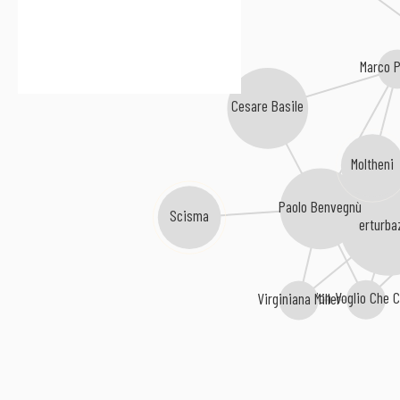
Marco 
Cesare Basile
Moltheni
Paolo Benvegnù
Scisma
Perturba
Non Voglio Che C
Virginiana Miller