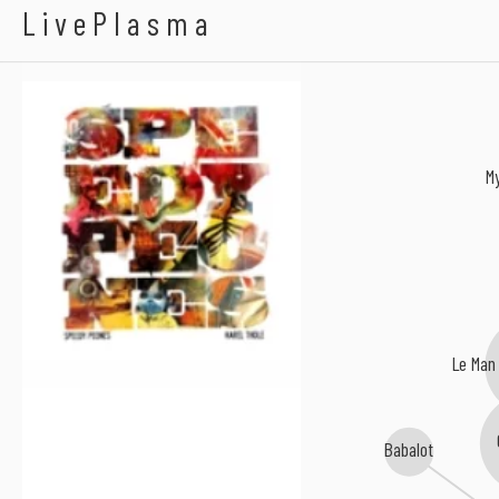
Speedy Peones
LivePlasma
M
Le Man
Babalot