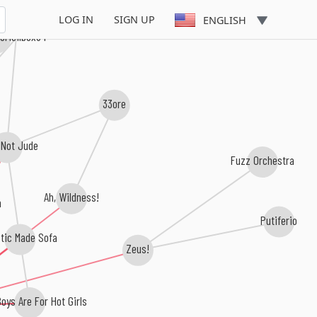
LOG IN
SIGN UP
ENGLISH
uorieilbox84
33ore
 Not Jude
Fuzz Orchestra
Ah, Wildness!
n
Putiferio
stic Made Sofa
Zeus!
Boys Are For Hot Girls