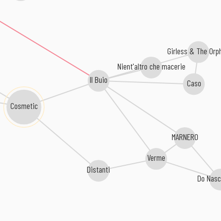
Girless & The Orp
Nient'altro che macerie
Il Buio
Caso
Cosmetic
MARNERO
Verme
Distanti
Do Nasc