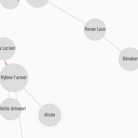
Renan Luce
a Luciani
Bénabar
Mylène Farmer
liette Armanet
Alizée