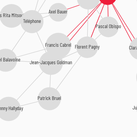
Axel Bauer
s Rita Mitsouko
Téléphone
Pascal Obispo
Francis Cabrel
Florent Pagny
Clar
l Balavoine
Jean-Jacques Goldman
Patrick Bruel
Ju
hnny Hallyday