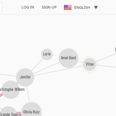
LOG IN
SIGN UP
ENGLISH
Lorie
Amel Bent
Vitaa
Jenifer
hristophe Willem
Olivia Ruiz
 Grande Sophie