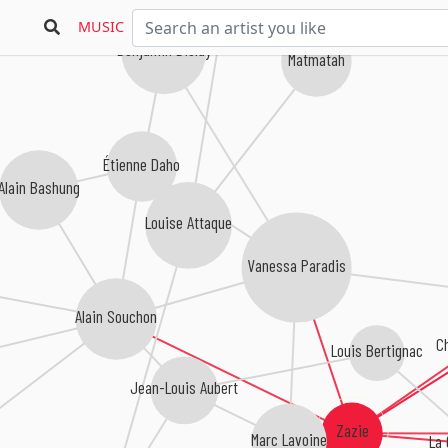
Gaëtan Roussel
MUSIC
Benjamin Biolay
Matmatah
Étienne Daho
Alain Bashung
Louise Attaque
Vanessa Paradis
Alain Souchon
C
Louis Bertignac
Jean-Louis Aubert
Zazie
Marc Lavoine
La