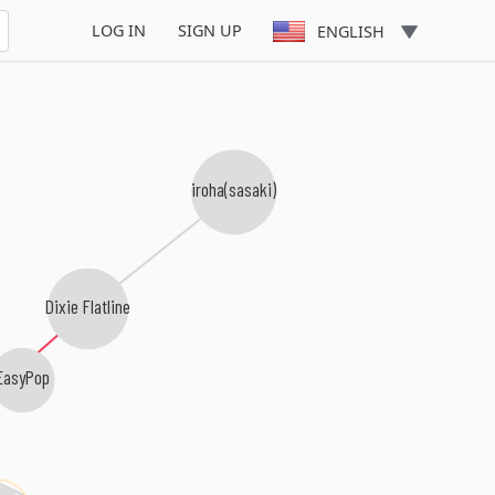
LOG IN
SIGN UP
ENGLISH
iroha(sasaki)
Dixie Flatline
EasyPop