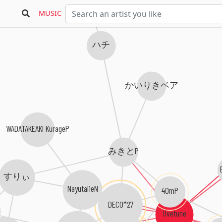
MUSIC
ハチ
かいりきベア
WADATAKEAKI KurageP
みきとP
すりぃ
NayutalieN
40mP
DECO*27
livetune