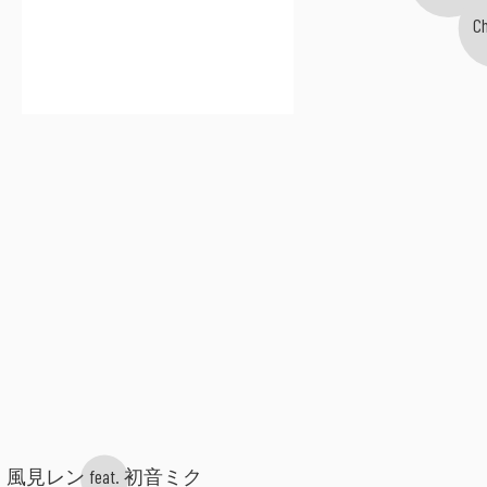
C
風見レン feat. 初音ミク