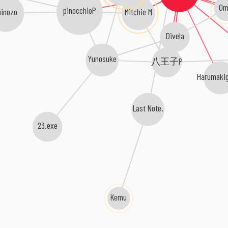
Om
pinocchioP
Mitchie M
hinozo
Divela
Yunosuke
八王子P
Harumaki
Last Note.
23.exe
Kemu