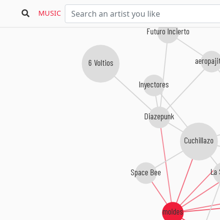
MUSIC
Futuro Incierto
aeropaji
6 Voltios
Inyectores
Diazepunk
Cuchillazo
Space Bee
La 
moldes