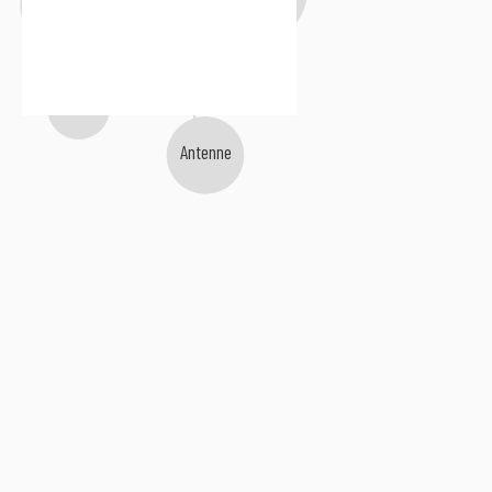
Santessa
Iuno
Antenne