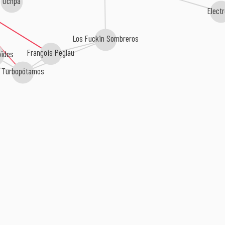
Uchpa
Elect
Los Fuckin Sombreros
François Peglau
ides
Turbopótamos