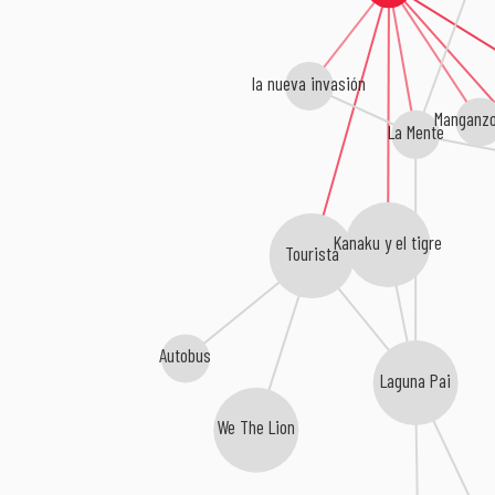
la nueva invasión
Manganzo
La Mente
Kanaku y el tigre
Tourista
Autobus
Laguna Pai
We The Lion