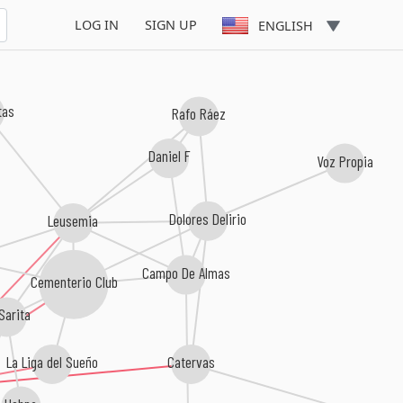
LOG IN
SIGN UP
ENGLISH
tas
Rafo Ráez
Daniel F
Voz Propia
Dolores Delirio
Leusemia
Campo De Almas
Cementerio Club
Sarita
La Liga del Sueño
Catervas