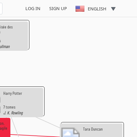
LOG IN
SIGN UP
ENGLISH
oisée des
s
s
Pullman
Harry Potter
7 tomes
J. K. Rowling
on,
agile
Tara Duncan