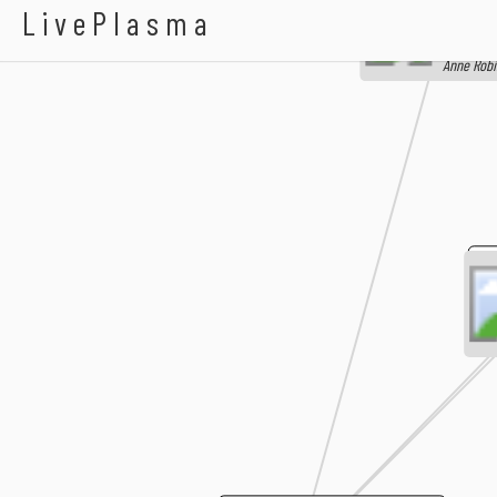
d'Emerau
LivePlasma
12 tomes
Anne Robi