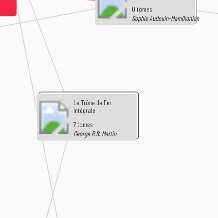
0 tomes
Sophie Audouin-Mamikonian
Le Trône de Fer -
Intégrale
7 tomes
George R.R. Martin