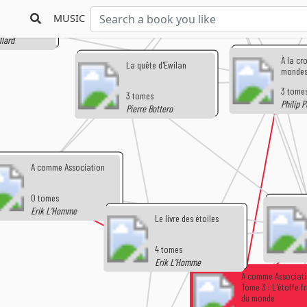
de
MUSIC
llard
À la cr
La quête d'Ewilan
monde
3 tome
3 tomes
Philip 
Pierre Bottero
A comme Association
0 tomes
Erik L'Homme
Le livre des étoiles
4 tomes
Erik L'Homme
A comme Associati
Tome 3 : L'étoffe fr
du monde