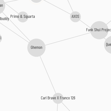
an
AXOS
Primo & Squarta
dbuddy
Funk Shui Project
i
Qu
Ghemon
Carl Brave X Franco 126