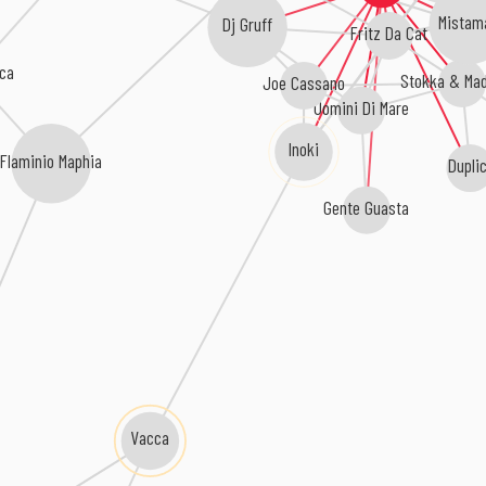
Mistam
Dj Gruff
Fritz Da Cat
ica
Joe Cassano
Stokka & Ma
Uomini Di Mare
Inoki
Flaminio Maphia
Duplic
Gente Guasta
Vacca