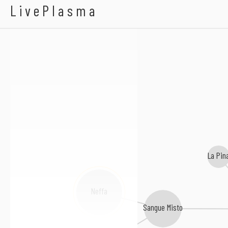
Alex Baroni
Microspasmi
LivePlasma
La Pin
Neffa
Sangue Misto