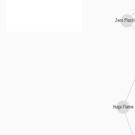
Colle Der Fomento
Zero Plast
Huga Flame