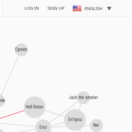
LOG IN
SIGN UP
ENGLISH
Egreen
Jack the smoker
ede
Hell Raton
En?gma
Ner
Ensi