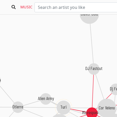
MUSIC
Claver Gold
DJ Fastcut
a
Dj F
Alien Army
Otierre
Turi
Cor Veleno
Microspasmi