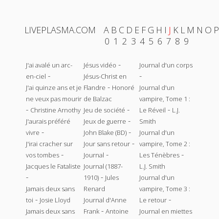
LIVEPLASMA.COM
A
B
C
D
E
F
G
H
I
J
K
L
M
N
O
P
0
1
2
3
4
5
6
7
8
9
-
J'ai avalé un arc-
Jésus vidéo
Journal d'un corps
-
-
en-ciel
Jésus-Christ en
-
J'ai quinze ans et je
Flandre
Honoré
Journal d'un
ne veux pas mourir
de Balzac
vampire, Tome 1 :
-
-
-
Christine Arnothy
Jeu de société
Le Réveil
L.J.
-
J'aurais préféré
Jeux de guerre
Smith
-
-
vivre
John Blake (BD)
Journal d'un
-
J'irai cracher sur
Jour sans retour
vampire, Tome 2 :
-
-
-
vos tombes
Journal
Les Ténèbres
Jacques le Fataliste
Journal (1887-
L.J. Smith
-
-
1910)
Jules
Journal d'un
Jamais deux sans
Renard
vampire, Tome 3 :
-
-
toi
Josie Lloyd
Journal d'Anne
Le retour
-
Jamais deux sans
Frank
Antoine
Journal en miettes