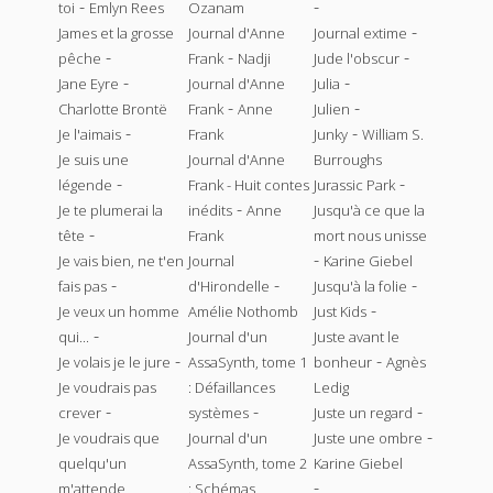
-
-
toi
Emlyn Rees
Ozanam
-
James et la grosse
Journal d'Anne
Journal extime
-
-
-
pêche
Frank
Nadji
Jude l'obscur
-
-
Jane Eyre
Journal d'Anne
Julia
-
-
Charlotte Brontë
Frank
Anne
Julien
-
-
Je l'aimais
Frank
Junky
William S.
Je suis une
Journal d'Anne
Burroughs
-
-
légende
Frank - Huit contes
Jurassic Park
-
Je te plumerai la
inédits
Anne
Jusqu'à ce que la
-
tête
Frank
mort nous unisse
-
Je vais bien, ne t'en
Journal
Karine Giebel
-
-
-
fais pas
d'Hirondelle
Jusqu'à la folie
-
Je veux un homme
Amélie Nothomb
Just Kids
-
qui...
Journal d'un
Juste avant le
-
-
Je volais je le jure
AssaSynth, tome 1
bonheur
Agnès
Je voudrais pas
: Défaillances
Ledig
-
-
-
crever
systèmes
Juste un regard
-
Je voudrais que
Journal d'un
Juste une ombre
quelqu'un
AssaSynth, tome 2
Karine Giebel
-
m'attende
: Schémas