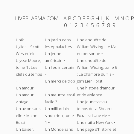
LIVEPLASMA.COM
A
B
C
D
E
F
G
H
I
J
K
L
M
N
O
P
0
1
2
3
4
5
6
7
8
9
-
Ubik
Un jardin dans
Une enquête de
-
-
Uglies
Scott
les Appalaches
William Wisting : Le Mal
-
Westerfeld
Un jeune
en personne
-
Ulysse Moore,
américain
Une enquête de
tome 1 : Les
Un lieu incertain
William Wisting, tome 6
-
-
clefs du temps
: La chambre du fils
-
Un merci de trop
Jørn Lier Horst
-
-
Un amour
Une histoire d'amour
-
Un amour
Un meurtre est-il
et de violence
-
-
vintage
facile ?
Une jeunesse au
Un avion sans
Un milliardaire
temps de la Shoah :
-
-
elle
Michel
sinon rien, tome
Extraits d'Une vie
-
-
Bussi
1
Une nuit à New York
Un baiser,
Un Monde sans
Une page d'histoire et