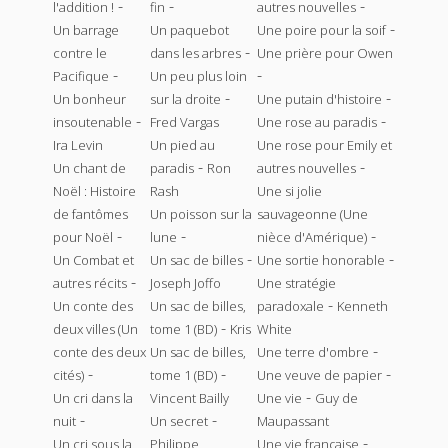
-
-
-
l'addition !
fin
autres nouvelles
-
Un barrage
Un paquebot
Une poire pour la soif
-
contre le
dans les arbres
Une prière pour Owen
-
-
Pacifique
Un peu plus loin
-
-
Un bonheur
sur la droite
Une putain d'histoire
-
-
insoutenable
Fred Vargas
Une rose au paradis
Ira Levin
Un pied au
Une rose pour Emily et
-
-
Un chant de
paradis
Ron
autres nouvelles
Noël : Histoire
Rash
Une si jolie
de fantômes
Un poisson sur la
sauvageonne (Une
-
-
-
pour Noël
lune
nièce d'Amérique)
-
-
Un Combat et
Un sac de billes
Une sortie honorable
-
autres récits
Joseph Joffo
Une stratégie
-
Un conte des
Un sac de billes,
paradoxale
Kenneth
-
deux villes (Un
tome 1 (BD)
Kris
White
-
conte des deux
Un sac de billes,
Une terre d'ombre
-
-
-
cités)
tome 1 (BD)
Une veuve de papier
-
Un cri dans la
Vincent Bailly
Une vie
Guy de
-
-
nuit
Un secret
Maupassant
-
Un cri sous la
Philippe
Une vie française