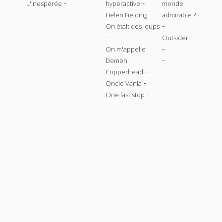
-
-
L'inespérée
hyperactive
monde
Helen Fielding
admirable ?
-
On était des loups
-
-
Outsider
-
On m'appelle
-
Demon
-
Copperhead
-
Oncle Vania
-
One last stop