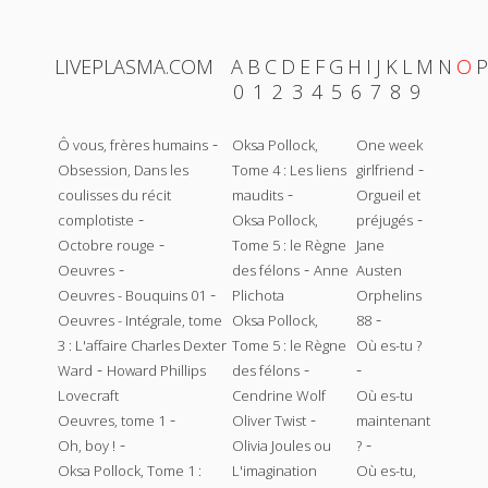
LIVEPLASMA.COM
A
B
C
D
E
F
G
H
I
J
K
L
M
N
O
P
0
1
2
3
4
5
6
7
8
9
-
Ô vous, frères humains
Oksa Pollock,
One week
-
Obsession, Dans les
Tome 4 : Les liens
girlfriend
-
coulisses du récit
maudits
Orgueil et
-
-
complotiste
Oksa Pollock,
préjugés
-
Octobre rouge
Tome 5 : le Règne
Jane
-
-
Oeuvres
des félons
Anne
Austen
-
Oeuvres - Bouquins 01
Plichota
Orphelins
-
Oeuvres - Intégrale, tome
Oksa Pollock,
88
3 : L'affaire Charles Dexter
Tome 5 : le Règne
Où es-tu ?
-
-
-
Ward
Howard Phillips
des félons
Lovecraft
Cendrine Wolf
Où es-tu
-
-
Oeuvres, tome 1
Oliver Twist
maintenant
-
-
Oh, boy !
Olivia Joules ou
?
Oksa Pollock, Tome 1 :
L'imagination
Où es-tu,